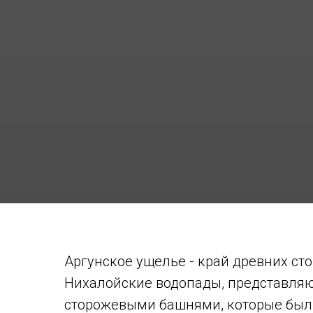
Аргунское ущелье - край древних ст
Нихалойские водопады, представляю
сторожевыми башнями, которые были 