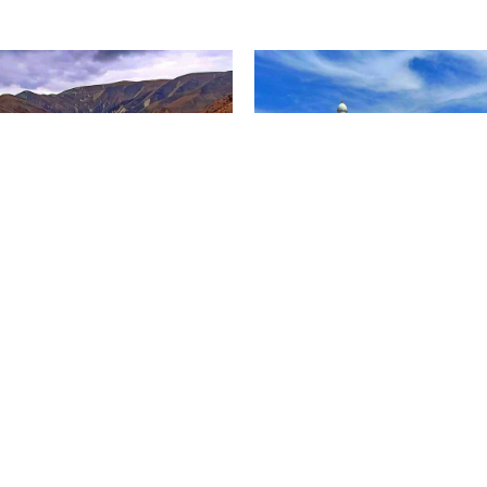
кты
Адрес
928 370 49 09
357601, Ставропольский край, 
928 370 49 07
Ессентуки, ул. Гагарина, 13А