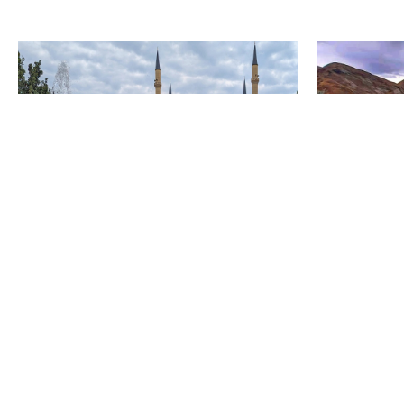
Конта
тел.:
+7 
тел.:
+7 