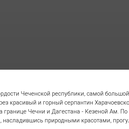
ордости Чеченской республики, самой большой
рез красивый и горный серпантин Харачоевск
 границе Чечни и Дагестана - Кезеной Ам. По
м, насладившись природными красотами, прогу