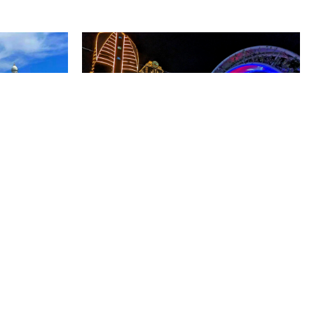
Реквизиты
г.
ООО «Территория туризма»
ИНН 2626048556